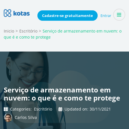
Skip
to
Blog do Kotas
Cadastre-se
gratuitamente
Entrar
Dicas e conteúdo relevante para economizar coletivamente
content
(Press
Inicio
>
Escritório
>
Serviço de armazenamento em nuvem: o
que é e como te protege
Enter)
Serviço de armazenamento em
nuvem: o que é e como te protege
Categories:
Escritório
Updated on:
30/11/2021
Carlos Silva