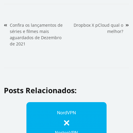
Navegação de Post
Confira os lançamentos de
Dropbox X pCloud qual o
séries e filmes mais
melhor?
aguardados de Dezembro
de 2021
Posts Relacionados: