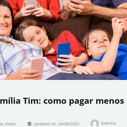
amília Tim: como pagar menos
Kotinha
as
Kotas
Updated on:
24/08/2023