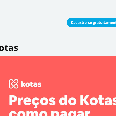
Cadastre-se
gratuitamen
onomizar coletivamente
otas