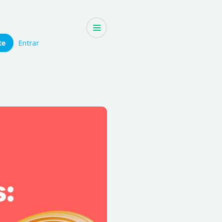
te
Entrar