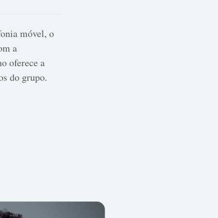
fonia móvel, o
com a
no oferece a
os do grupo.