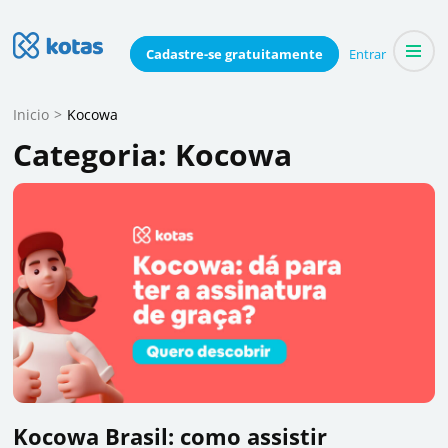
Skip
to
Blog do Kotas
Cadastre-se
gratuitamente
Entrar
Dicas e conteúdo relevante para economizar coletivamente
content
(Press
Inicio
>
Kocowa
Enter)
Categoria:
Kocowa
Kocowa Brasil: como assistir