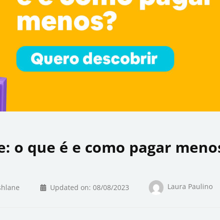
e: o que é e como pagar meno
Laura Paulino
shlane
Updated on:
08/08/2023