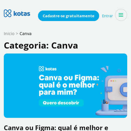
Skip
to
Blog do Kotas
Cadastre-se
gratuitamente
Entrar
Dicas e conteúdo relevante para economizar coletivamente
content
(Press
Inicio
>
Canva
Enter)
Categoria:
Canva
Canva ou Figma: qual é melhor e