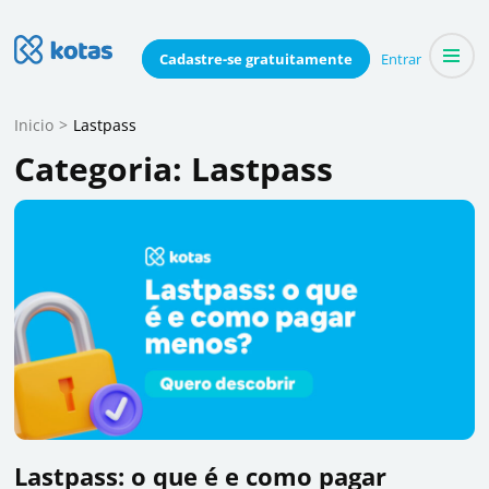
Skip
to
Blog do Kotas
Cadastre-se
gratuitamente
Entrar
Dicas e conteúdo relevante para economizar coletivamente
content
(Press
Inicio
>
Lastpass
Enter)
Categoria:
Lastpass
Lastpass: o que é e como pagar