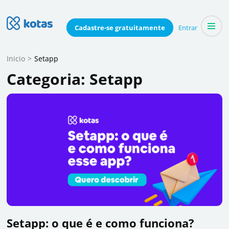
Skip
to
Blog do Kotas
Cadastre-se
gratuitamente
Entrar
Dicas e conteúdo relevante para economizar coletivamente
content
(Press
Inicio
>
Setapp
Enter)
Categoria:
Setapp
Setapp: o que é e como funciona?