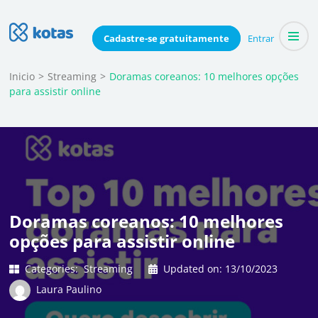
Skip
to
Blog do Kotas
Cadastre-se
gratuitamente
Entrar
Dicas e conteúdo relevante para economizar coletivamente
content
(Press
Inicio
>
Streaming
>
Doramas coreanos: 10 melhores opções
para assistir online
Enter)
Doramas coreanos: 10 melhores
opções para assistir online
Categories:
Streaming
Updated on:
13/10/2023
Laura Paulino