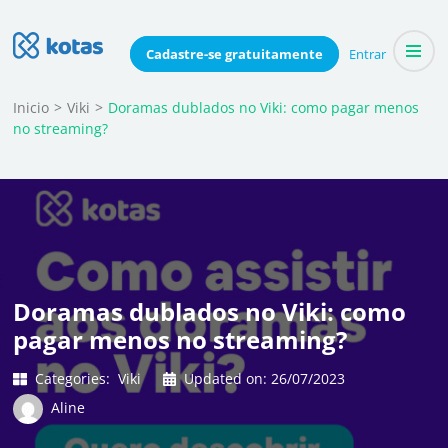
Skip
to
Blog do Kotas
Cadastre-se
gratuitamente
Entrar
Dicas e conteúdo relevante para economizar coletivamente
content
(Press
Inicio
>
Viki
>
Doramas dublados no Viki: como pagar menos
no streaming?
Enter)
Doramas dublados no Viki: como
pagar menos no streaming?
Categories:
Viki
Updated on:
26/07/2023
Aline