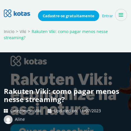
Skip
to
Blog do Kotas
Cadastre-se
gratuitamente
Entrar
Dicas e conteúdo relevante para economizar coletivamente
content
(Press
Inicio
>
Viki
>
Rakuten Viki: como pagar menos nesse
streaming?
Enter)
Rakuten Viki: como pagar menos
nesse streaming?
Categories:
Viki
Updated on:
11/07/2023
Aline