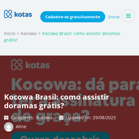
Skip
to
Blog do Kotas
Cadastre-se
gratuitamente
Entrar
Dicas e conteúdo relevante para economizar coletivamente
content
(Press
Inicio
>
Kocowa
>
Kocowa Brasil: como assistir doramas
grátis?
Enter)
Kocowa Brasil: como assistir
doramas grátis?
Categories:
Kocowa
Updated on:
29/08/2023
Aline