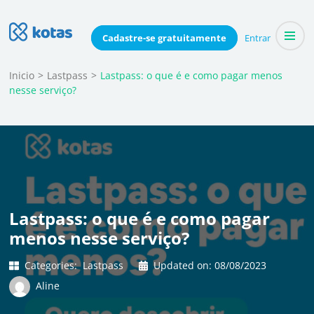
Skip
to
Blog do Kotas
Cadastre-se
gratuitamente
Entrar
Dicas e conteúdo relevante para economizar coletivamente
content
(Press
Inicio
>
Lastpass
>
Lastpass: o que é e como pagar menos
nesse serviço?
Enter)
Lastpass: o que é e como pagar
menos nesse serviço?
Categories:
Lastpass
Updated on:
08/08/2023
Aline