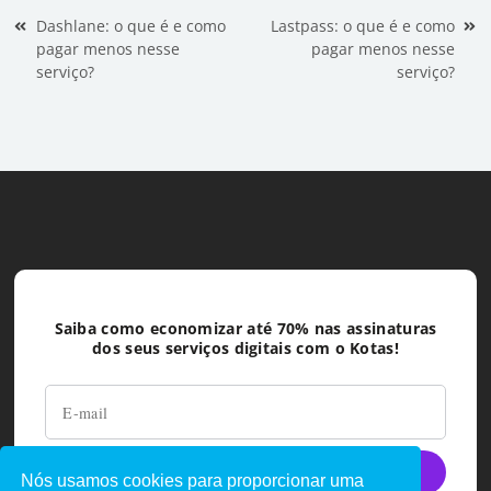
Navegação de Post
Dashlane: o que é e como
Lastpass: o que é e como
pagar menos nesse
pagar menos nesse
serviço?
serviço?
Saiba como economizar até 70% nas assinaturas
dos seus serviços digitais com o Kotas!
Nós usamos cookies para proporcionar uma