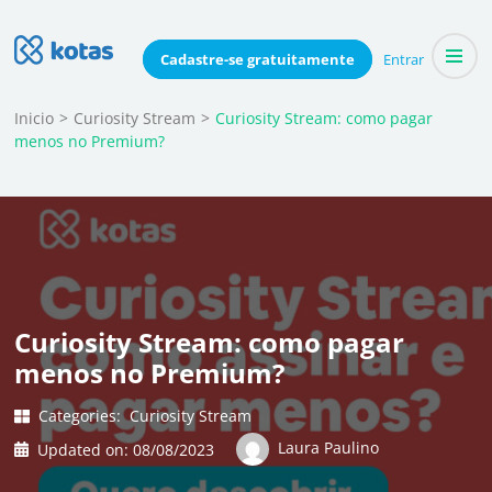
Skip
to
Blog do Kotas
Cadastre-se
gratuitamente
Entrar
Dicas e conteúdo relevante para economizar coletivamente
content
(Press
Inicio
>
Curiosity Stream
>
Curiosity Stream: como pagar
menos no Premium?
Enter)
Curiosity Stream: como pagar
menos no Premium?
Categories:
Curiosity Stream
Laura Paulino
Updated on:
08/08/2023