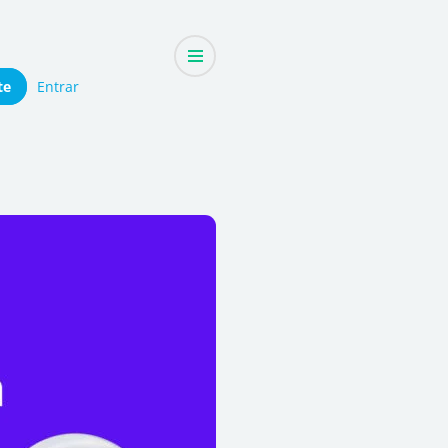
te
Entrar