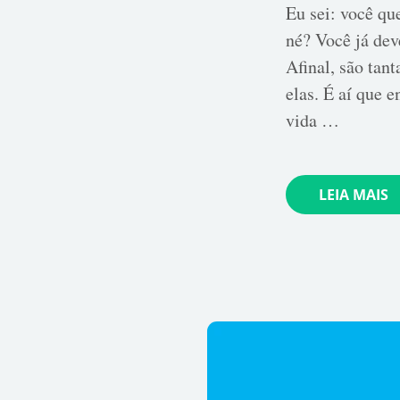
Eu sei: você qu
né? Você já dev
Afinal, são tan
elas. É aí que 
vida …
LEIA MAIS