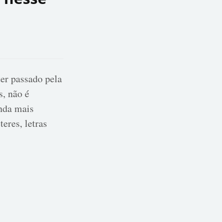
ter passado pela
s, não é
nda mais
eres, letras