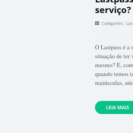
serviço?
Categories:
Las
O Lastpass é a 
situação de ter 
mesmo? E, conv
quando temos ta
maiúsculas, nú
LEIA MAIS