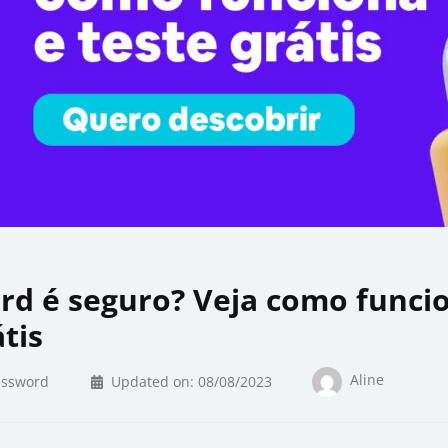
rd é seguro? Veja como funci
átis
Aline
assword
Updated on:
08/08/2023