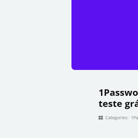
1Passwo
teste gr
Categories:
1P