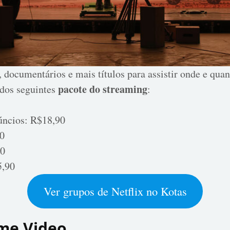
s, documentários e mais títulos para assistir onde e qu
pacote do streaming
 dos seguintes
:
úncios: R$18,90
90
90
5,90
Ver grupos de Netflix no Kotas
me Video