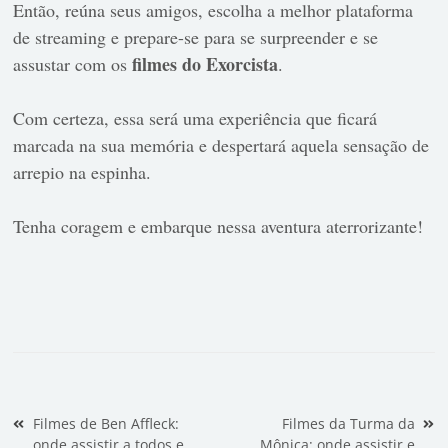
Então, reúna seus amigos, escolha a melhor plataforma
de streaming e prepare-se para se surpreender e se
filmes do Exorcista
assustar com os
.
Com certeza, essa será uma experiência que ficará
marcada na sua memória e despertará aquela sensação de
arrepio na espinha.
Tenha coragem e embarque nessa aventura aterrorizante!
Navegação de Post
Filmes de Ben Affleck:
Filmes da Turma da
onde assistir a todos e
Mônica: onde assistir e