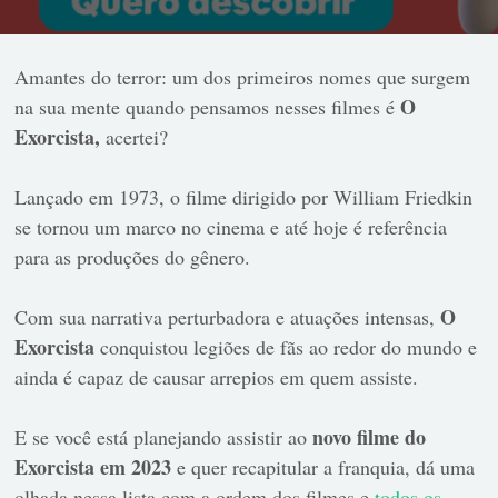
Amantes do terror: um dos primeiros nomes que surgem
O
na sua mente quando pensamos nesses filmes é
Exorcista,
acertei?
Lançado em 1973, o filme dirigido por William Friedkin
se tornou um marco no cinema e até hoje é referência
para as produções do gênero.
O
Com sua narrativa perturbadora e atuações intensas,
Exorcista
conquistou legiões de fãs ao redor do mundo e
ainda é capaz de causar arrepios em quem assiste.
novo filme do
E se você está planejando assistir ao
Exorcista em 2023
e quer recapitular a franquia, dá uma
olhada nessa lista com a ordem dos filmes e
todos os