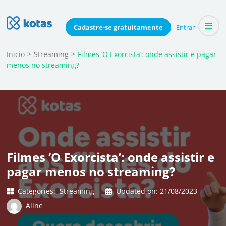
Skip
to
Blog do Kotas
Cadastre-se
gratuitamente
Entrar
Dicas e conteúdo relevante para economizar coletivamente
content
(Press
Inicio
>
Streaming
>
Filmes ‘O Exorcista’: onde assistir e pagar
menos no streaming?
Enter)
Filmes ‘O Exorcista’: onde assistir e
pagar menos no streaming?
Categories:
Streaming
Updated on:
21/08/2023
Aline