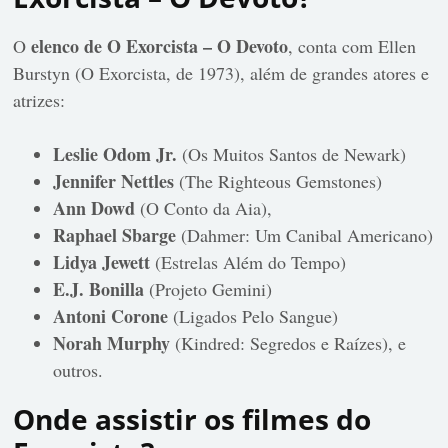
elenco de O Exorcista – O Devoto
O
, conta com Ellen
Burstyn (O Exorcista, de 1973), além de grandes atores e
atrizes:
Leslie Odom Jr.
(Os Muitos Santos de Newark)
Jennifer Nettles
(The Righteous Gemstones)
Ann Dowd
(O Conto da Aia),
Raphael Sbarge
(Dahmer: Um Canibal Americano)
Lidya Jewett
(Estrelas Além do Tempo)
E.J. Bonilla
(Projeto Gemini)
Antoni Corone
(Ligados Pelo Sangue)
Norah Murphy
(Kindred: Segredos e Raízes), e
outros.
Onde assistir os filmes do