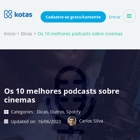
Skip
to
Blog do Kotas
Cadastre-se
gratuitamente
Entrar
Dicas e conteúdo relevante para economizar coletivamente
content
(Press
Inicio
>
Dicas
>
Os 10 melhores podcasts sobre cinemas
Enter)
Os 10 melhores podcasts sobre
cinemas
Categories:
Dicas
Outros
Spotify
Carlos Silva
Updated on:
16/06/2023