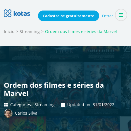
Skip
to
Blog do Kotas
Cadastre-se
gratuitamente
Entrar
Dicas e conteúdo relevante para economizar coletivamente
content
(Press
Inicio
>
Streaming
>
Ordem dos filmes e séries da Marvel
Enter)
Ordem dos filmes e séries da
Marvel
Categories:
Streaming
Updated on:
31/01/2022
Carlos Silva