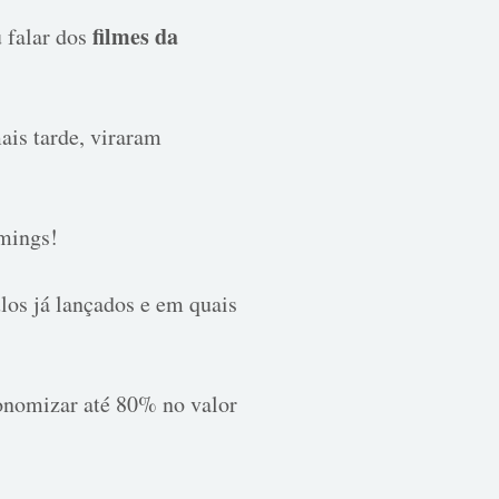
filmes da
 falar dos
ais tarde, viraram
amings!
ulos já lançados e em quais
conomizar até 80% no valor