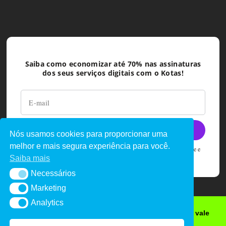
Saiba como economizar até 70% nas assinaturas
dos seus serviços digitais com o Kotas!
Nós usamos cookies para proporcionar uma
melhor e mais segura experiência para você.
Ao deixar seu e-mail você concorda com as políticas de privacidade e
termos de uso do Kotas
Saiba mais
Necessários
Necessários
Marketing
Marketing
Analytics
Analytics
Quer cupons de desconto, promoções e sorteio de vale
iFood grátis?
© 2023
Site Kotas
. All Rights Reserved.
Rara Readable |