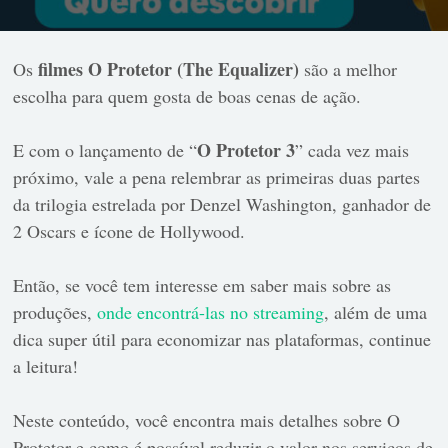
filmes O Protetor (The Equalizer)
Os
são a melhor
escolha para quem gosta de boas cenas de ação.
O Protetor 3
E com o lançamento de “
” cada vez mais
próximo, vale a pena relembrar as primeiras duas partes
da trilogia estrelada por Denzel Washington, ganhador de
2 Oscars e ícone de Hollywood.
Então, se você tem interesse em saber mais sobre as
produções,
onde encontrá-las no streaming
, além de uma
dica super útil para economizar nas plataformas, continue
a leitura!
Neste conteúdo, você encontra mais detalhes sobre O
Protetor e como é possível reduzir o valor nos serviços de