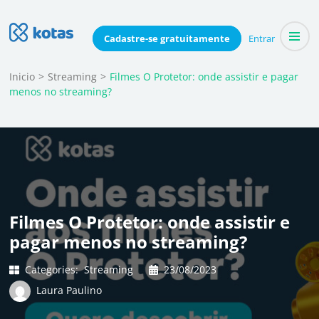
Skip
to
Blog do Kotas
Cadastre-se
gratuitamente
Entrar
Dicas e conteúdo relevante para economizar coletivamente
content
(Press
Inicio
>
Streaming
>
Filmes O Protetor: onde assistir e pagar
menos no streaming?
Enter)
Filmes O Protetor: onde assistir e
pagar menos no streaming?
Categories:
Streaming
23/08/2023
Laura Paulino