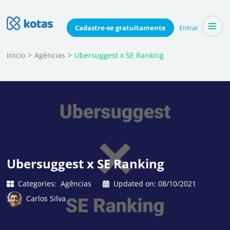
Skip
to
Blog do Kotas
Cadastre-se
gratuitamente
Entrar
Dicas e conteúdo relevante para economizar coletivamente
content
(Press
Inicio
>
Agências
>
Ubersuggest x SE Ranking
Enter)
Ubersuggest x SE Ranking
Categories:
Agências
Updated on:
08/10/2021
Carlos Silva