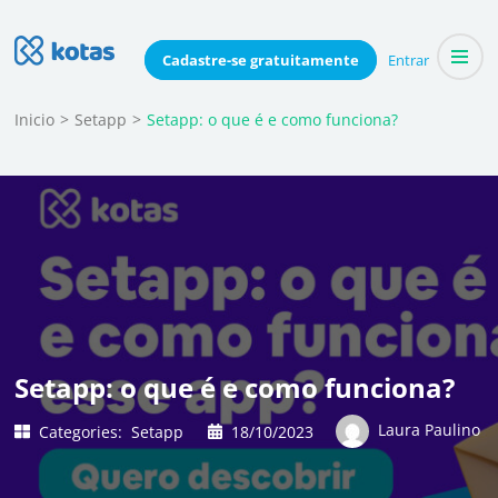
Skip
to
Blog do Kotas
Cadastre-se
gratuitamente
Entrar
Dicas e conteúdo relevante para economizar coletivamente
content
(Press
Inicio
>
Setapp
>
Setapp: o que é e como funciona?
Enter)
Setapp: o que é e como funciona?
Laura Paulino
Categories:
Setapp
18/10/2023