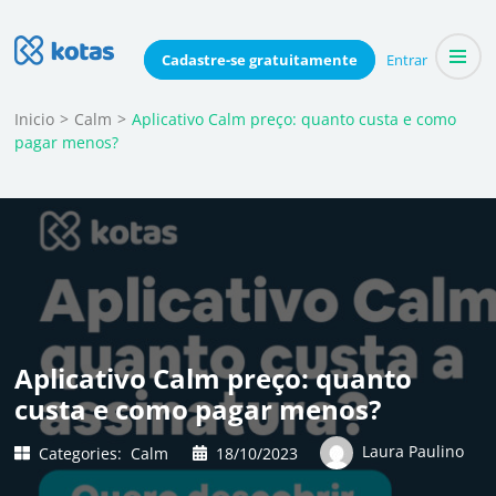
Skip
to
Blog do Kotas
Cadastre-se
gratuitamente
Entrar
Dicas e conteúdo relevante para economizar coletivamente
content
(Press
Inicio
>
Calm
>
Aplicativo Calm preço: quanto custa e como
pagar menos?
Enter)
Aplicativo Calm preço: quanto
custa e como pagar menos?
Laura Paulino
Categories:
Calm
18/10/2023