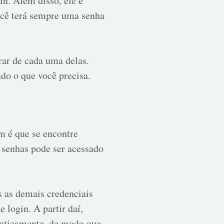
n. Além disso, ele é
ocê terá sempre uma senha
rar de cada uma delas.
do o que você precisa.
m é que se encontre
 senhas pode ser acessado
s as demais credenciais
 login. A partir daí,
maticamente, de modo que