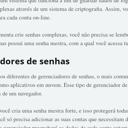
um sistema que funciona a fim de guardar dados de logi
plexas através de um sistema de criptografia. Assim, v
ara cada conta on-line.
amenta crie senhas complexas, você não precisa se lemb
has possui uma senha mestra, com a qual você acessa tu
adores de senhas
os diferentes de gerenciadores de senhas, o mais comu
mo aplicativos em nuvem. Esse tipo de gerenciador de
s de um navegador.
você cria uma senha mestra forte, e isso protegerá toda
cê só precisa adicionar as suas contas que necessitam de
 o gerenciador preencherá os dados de cada conta auto