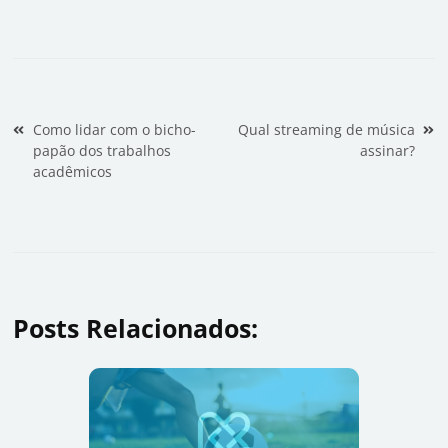
Navegação de Post
Como lidar com o bicho-
Qual streaming de música
papão dos trabalhos
assinar?
acadêmicos
Posts Relacionados: