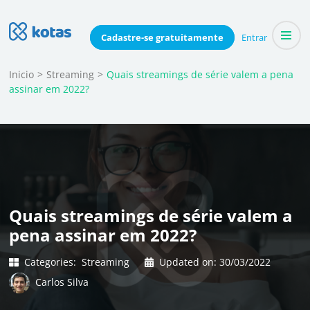
Skip
to
Blog do Kotas
Cadastre-se
gratuitamente
Entrar
Dicas e conteúdo relevante para economizar coletivamente
content
(Press
Inicio
>
Streaming
>
Quais streamings de série valem a pena
assinar em 2022?
Enter)
Quais streamings de série valem a
pena assinar em 2022?
Categories:
Streaming
Updated on:
30/03/2022
Carlos Silva