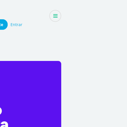
te
Entrar