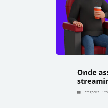
Onde ass
streami
Categories:
Str