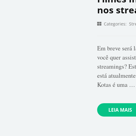
nos str
Categories:
Str
Em breve será l
você quer assis
streamings? Est
está atualmente
Kotas é uma …
LEIA MAIS