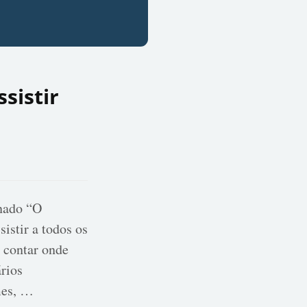
sistir
inado “O
istir a todos os
 contar onde
rios
mes, …