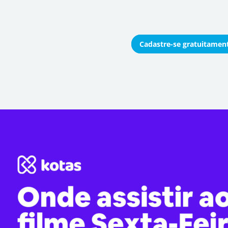
Cadastre-se
gratuitamen
onomizar coletivamente