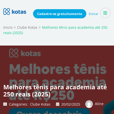
Skip
to
Blog do Kotas
Cadastre-se
gratuitamente
Entrar
Dicas e conteúdo relevante para economizar coletivamente
content
(Press
Inicio
>
Clube Kotas
>
Melhores tênis para academia até 250
reais (2025)
Enter)
Melhores tênis para academia até
250 reais (2025)
Aline
Categories:
Clube Kotas
20/02/2025