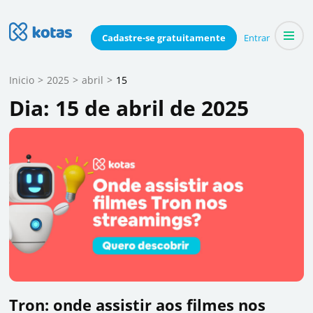
Skip
to
Blog do Kotas
Cadastre-se
gratuitamente
Entrar
Dicas e conteúdo relevante para economizar coletivamente
content
(Press
Inicio
>
2025
>
abril
>
15
Enter)
Dia:
15 de abril de 2025
Tron: onde assistir aos filmes nos