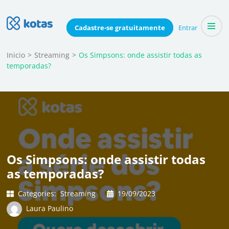
Skip
to
Blog do Kotas
Cadastre-se
gratuitamente
Entrar
Dicas e conteúdo relevante para economizar coletivamente
content
(Press
Inicio
>
Streaming
>
Os Simpsons: onde assistir todas as
temporadas?
Enter)
Os Simpsons: onde assistir todas
as temporadas?
Categories:
Streaming
19/09/2023
Laura Paulino