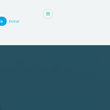
te
Entrar