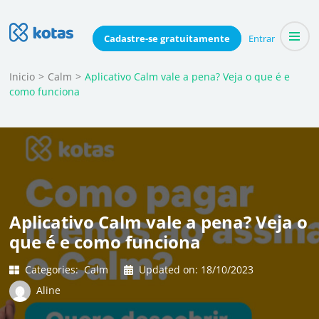
Skip
to
Blog do Kotas
Cadastre-se
gratuitamente
Entrar
Dicas e conteúdo relevante para economizar coletivamente
content
(Press
Inicio
>
Calm
>
Aplicativo Calm vale a pena? Veja o que é e
como funciona
Enter)
Aplicativo Calm vale a pena? Veja o
que é e como funciona
Categories:
Calm
Updated on:
18/10/2023
Aline