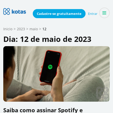
Skip
to
Blog do Kotas
Cadastre-se
gratuitamente
Entrar
Dicas e conteúdo relevante para economizar coletivamente
content
(Press
Inicio
>
2023
>
maio
>
12
Enter)
Dia:
12 de maio de 2023
Saiba como assinar Spotify e