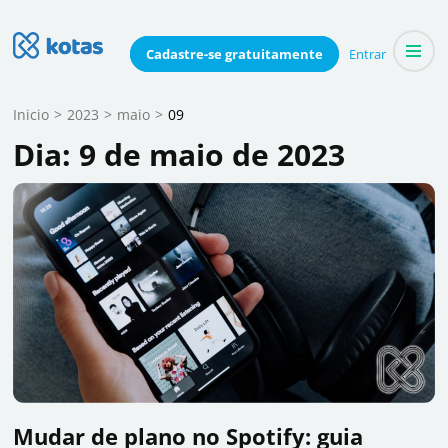
Skip
to
Blog do Kotas
Cadastre-se
gratuitamente
Entrar
Dicas e conteúdo relevante para economizar coletivamente
content
(Press
Inicio
>
2023
>
maio
>
09
Enter)
Dia:
9 de maio de 2023
Mudar de plano no Spotify: guia