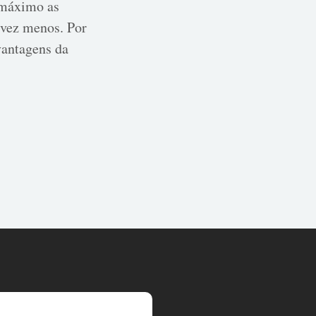
o máximo as
a vez menos. Por
 vantagens da