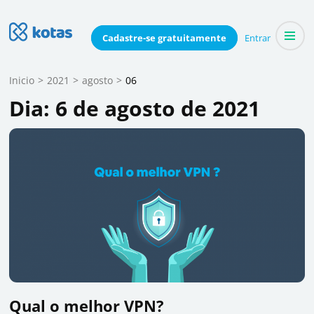
Skip
to
Blog do Kotas
Cadastre-se
gratuitamente
Entrar
Dicas e conteúdo relevante para economizar coletivamente
content
(Press
Inicio
>
2021
>
agosto
>
06
Enter)
Dia:
6 de agosto de 2021
Qual o melhor VPN?