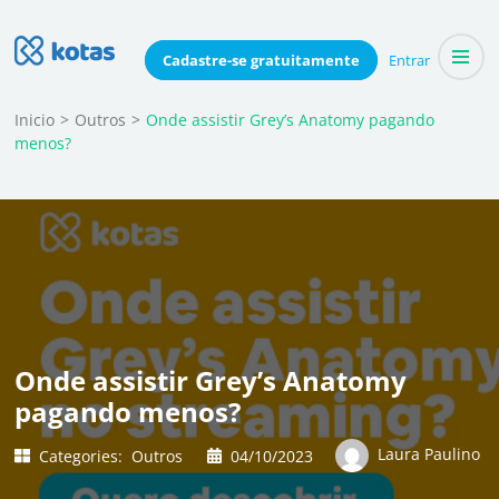
Skip
to
Blog do Kotas
Cadastre-se
gratuitamente
Entrar
Dicas e conteúdo relevante para economizar coletivamente
content
(Press
Inicio
>
Outros
>
Onde assistir Grey’s Anatomy pagando
menos?
Enter)
Onde assistir Grey’s Anatomy
pagando menos?
Laura Paulino
Categories:
Outros
04/10/2023