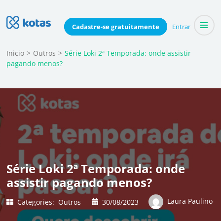
Skip
to
Blog do Kotas
Cadastre-se
gratuitamente
Entrar
Dicas e conteúdo relevante para economizar coletivamente
content
(Press
Inicio
>
Outros
>
Série Loki 2ª Temporada: onde assistir
pagando menos?
Enter)
Série Loki 2ª Temporada: onde
assistir pagando menos?
Laura Paulino
Categories:
Outros
30/08/2023