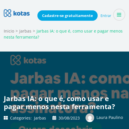
Skip
to
Blog do Kotas
Cadastre-se
gratuitamente
Entrar
Dicas e conteúdo relevante para economizar coletivamente
content
(Press
Inicio
>
Jarbas
>
Jarbas IA: o que é, como usar e pagar menos
nesta ferramenta?
Enter)
Jarbas IA: o que é, como usar e
pagar menos nesta ferramenta?
Laura Paulino
Categories:
Jarbas
30/08/2023