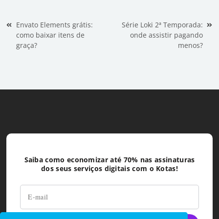
Navegação de Post
Envato Elements grátis:
Série Loki 2ª Temporada:
como baixar itens de
onde assistir pagando
graça?
menos?
Saiba como economizar até 70% nas assinaturas
dos seus serviços digitais com o Kotas!