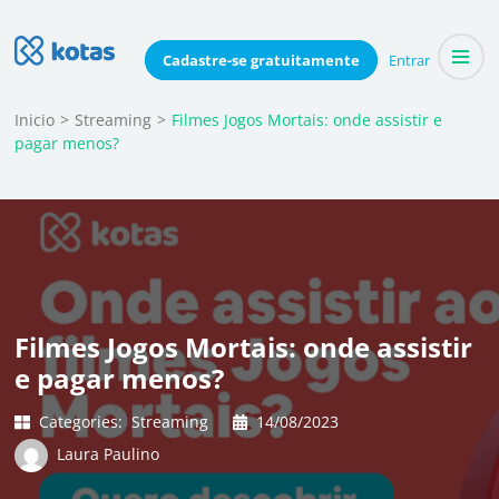
Skip
to
Blog do Kotas
Cadastre-se
gratuitamente
Entrar
Dicas e conteúdo relevante para economizar coletivamente
content
(Press
Inicio
>
Streaming
>
Filmes Jogos Mortais: onde assistir e
pagar menos?
Enter)
Filmes Jogos Mortais: onde assistir
e pagar menos?
Categories:
Streaming
14/08/2023
Laura Paulino