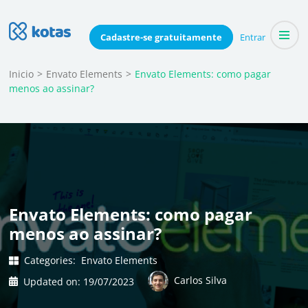
Skip
to
Blog do Kotas
Cadastre-se
gratuitamente
Entrar
Dicas e conteúdo relevante para economizar coletivamente
content
(Press
Inicio
>
Envato Elements
>
Envato Elements: como pagar
menos ao assinar?
Enter)
Envato Elements: como pagar
menos ao assinar?
Categories:
Envato Elements
Carlos Silva
Updated on:
19/07/2023