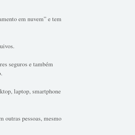
enamento em nuvem” e tem
quivos.
ores seguros e também
o.
sktop, laptop, smartphone
om outras pessoas, mesmo