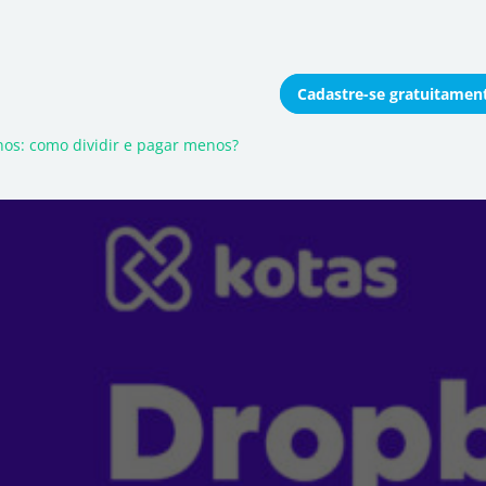
Cadastre-se
gratuitamen
onomizar coletivamente
os: como dividir e pagar menos?