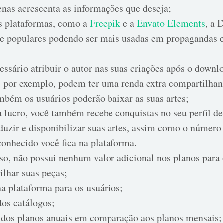
enas acrescenta as informações que deseja;
as plataformas, como a
Freepik
e a
Envato Elements
, a 
 e populares podendo ser mais usadas em propagandas 
ssário atribuir o autor nas suas criações após o downl
s, por exemplo, podem ter uma renda extra compartilhan
mbém os usuários poderão baixar as suas artes;
lucro, você também recebe conquistas no seu perfil de
duzir e disponibilizar suas artes, assim como o número
conhecido você fica na plataforma.
o, não possui nenhum valor adicional nos planos para o
ilhar suas peças;
a plataforma para os usuários;
dos catálogos;
 dos planos anuais em comparação aos planos mensais;