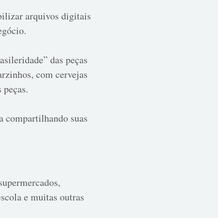
lizar arquivos digitais
egócio.
asileridade” das peças
arzinhos, com cervejas
s peças.
ra compartilhando suas
 supermercados,
escola e muitas outras