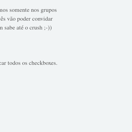
amos somente nos grupos
cês vão poder convidar
 sabe até o crush ;-))
car todos os checkboxes.