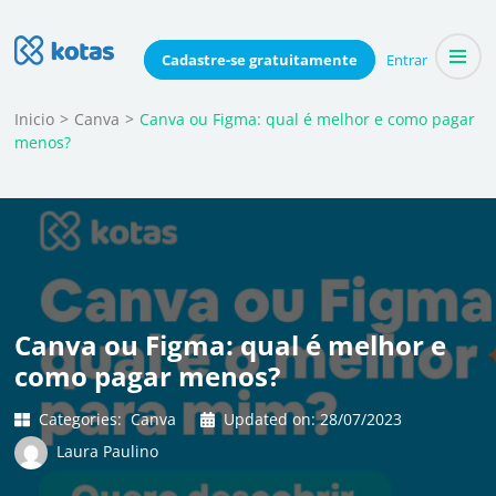
Skip
to
Blog do Kotas
Cadastre-se
gratuitamente
Entrar
Dicas e conteúdo relevante para economizar coletivamente
content
(Press
Inicio
>
Canva
>
Canva ou Figma: qual é melhor e como pagar
menos?
Enter)
Canva ou Figma: qual é melhor e
como pagar menos?
Categories:
Canva
Updated on:
28/07/2023
Laura Paulino