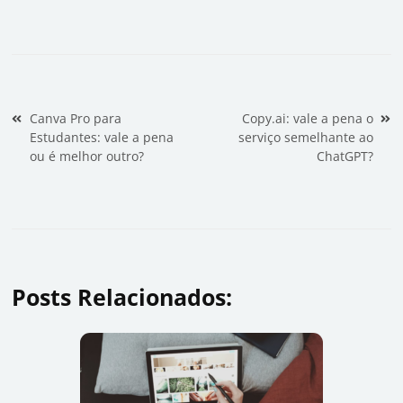
Navegação de Post
Canva Pro para
Copy.ai: vale a pena o
Estudantes: vale a pena
serviço semelhante ao
ou é melhor outro?
ChatGPT?
Posts Relacionados: