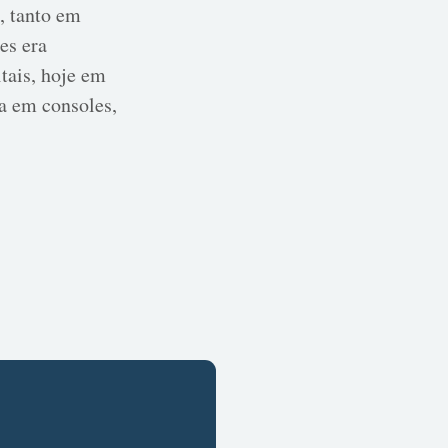
, tanto em
es era
itais, hoje em
ja em consoles,