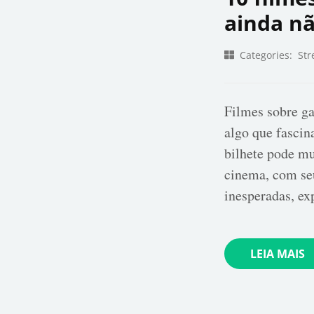
ainda nã
Categories:
Str
Filmes sobre ga
algo que fasci
bilhete pode mu
cinema, com seu
inesperadas, e
LEIA MAIS