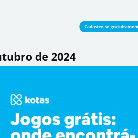
Cadastre-se
gratuitamen
onomizar coletivamente
utubro de 2024