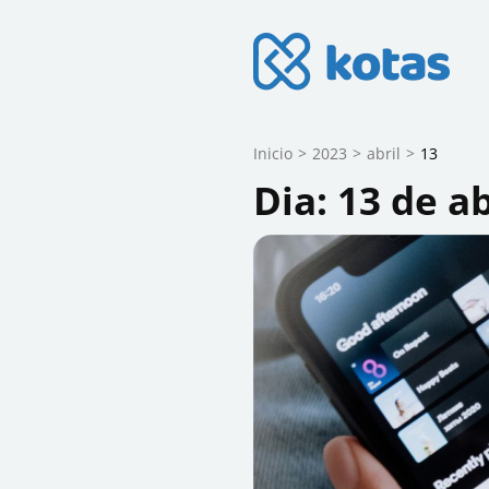
Skip
to
content
Blog do Kotas
Dicas e conteúdo relevante para ec
(Press
Enter)
Inicio
>
2023
>
abril
>
13
Dia:
13 de ab