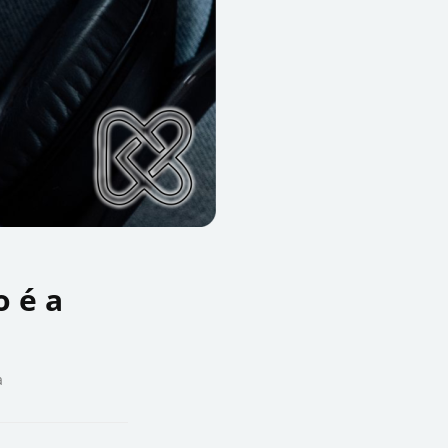
o é a
a