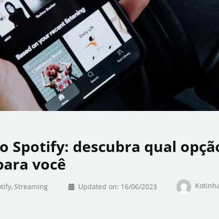
o Spotify: descubra qual opçã
para você
Kotinh
tify
Streaming
Updated on:
16/06/2023