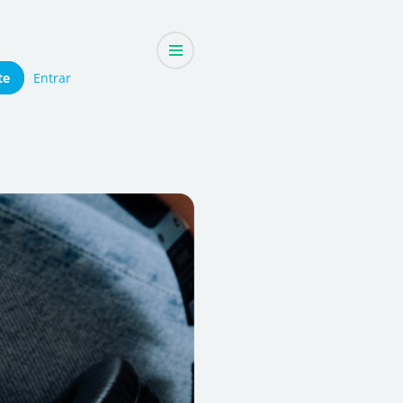
te
Entrar