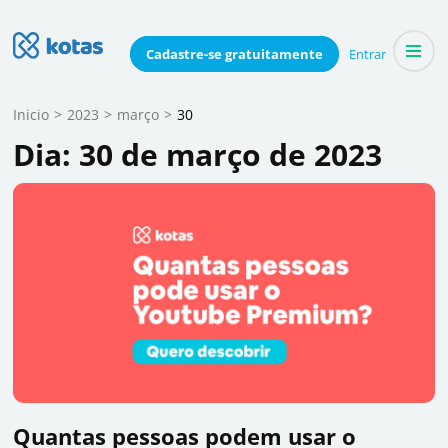
Skip
to
Blog do Kotas
Cadastre-se
gratuitamente
Entrar
Dicas e conteúdo relevante para economizar coletivamente
content
(Press
Inicio
>
2023
>
março
>
30
Enter)
Dia:
30 de março de 2023
Quantas pessoas podem usar o