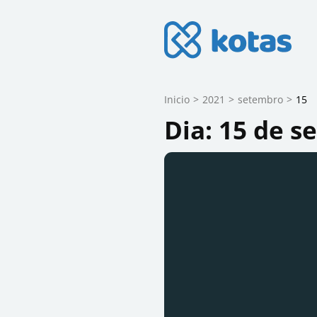
Skip
to
content
Blog do Kotas
Dicas e conteúdo relevante para ec
(Press
Enter)
Inicio
>
2021
>
setembro
>
15
Dia:
15 de s