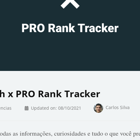
h x PRO Rank Tracker
Carlos Silva
ncias
Updated on:
08/10/2021
odas as informações, curiosidades e tudo o que você pr