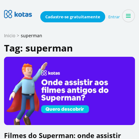
Skip
to
Blog do Kotas
Cadastre-se
gratuitamente
Entrar
Dicas e conteúdo relevante para economizar coletivamente
content
(Press
Inicio
>
superman
Enter)
Tag:
superman
Filmes do Superman: onde assistir