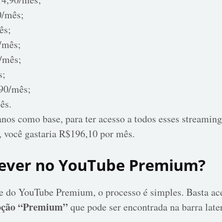
0/mês;
ês;
/mês;
/mês;
s;
90/mês;
ês.
anos como base, para ter acesso a todos esses streamin
você gastaria R$196,10 por mês.
rever no YouTube Premium?
te do YouTube Premium, o processo é simples. Basta ace
opção “Premium”
que pode ser encontrada na barra lat